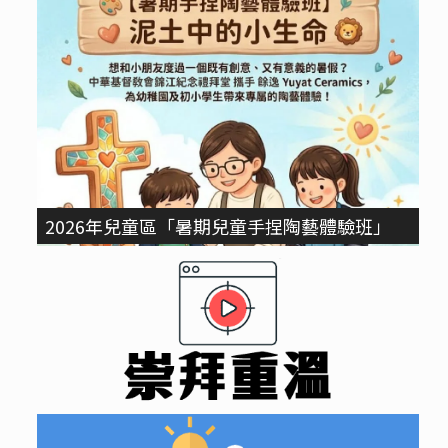
2026年兒童區「暑期兒童手捏陶藝體驗班」