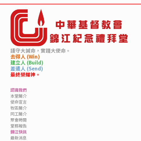
謹守大誡命，實踐大使命。
去得人 (Win)
建立人 (Build)
差遣人 (Send)
最終榮耀神。
認識我們
本堂簡介
使命宣言
牧區簡介
同工簡介
聚會時間
堂務報告
錦江快訊
最新消息