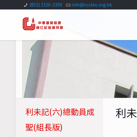
(852) 2320-2359
info@ccckkc.org.hk
利未
利未記(六)總動員成
聖(組長版)