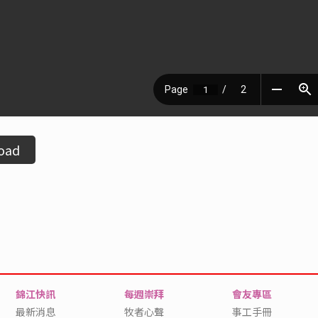
oad
錦江快訊
每週崇拜
會友專區
最新消息
牧者心聲
事工手冊