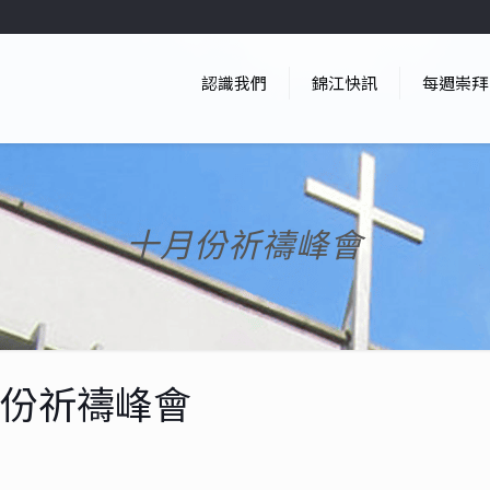
認識我們
錦江快訊
每週崇拜
十月份祈禱峰會
月份祈禱峰會