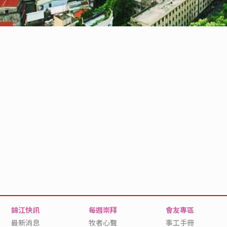
錦江快訊
每週崇拜
會友專區
最新消息
牧者心聲
事工手冊