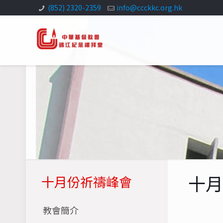
(852) 2320-2359
info@ccckkc.org.hk
十
十月份祈禱峰會
教會簡介