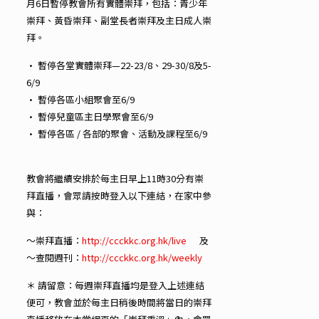
月6日暫停教會所有實體崇拜，包括：青少年
崇拜、黃昏崇拜、副堂長者崇拜及主日成人崇
拜。
• 暫停各堂實體崇拜—22-23/8、29-30/8及5-
6/9
• 暫停各區小組聚會至6/9
• 暫停兒童區主日學聚會至6/9
• 暫停各區 / 各部的聚會、活動及課程至6/9
教會將繼續安排於每主日早上11時30分有崇
拜直播，會眾請按時登入以下連結，在家中參
與：
～崇拜直播：
http://ccckkc.org.hk/live
及
～查閱週刊：
http://ccckkc.org.hk/weekly
＊ 請留意：每週崇拜直播均是登入上述連結
便可，教會並於每主日稍後時間將當日的崇拜