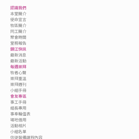
認識我們
本堂簡介
使命宣言
牧區簡介
同工簡介
聚會時間
堂務報告
錦江快訊
最新消息
最新活動
每週崇拜
牧者心聲
崇拜重溫
崇拜週刊
小組手冊
會友專區
事工手冊
組長專用
事奉輪值表
場地借用
活動相片
小組名單
信徒裝備課程內容