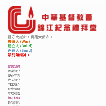
謹守大誡命，實踐大使命。
去得人 (Win)
建立人 (Build)
差遣人 (Send)
最終榮耀神。
認識我們
本堂簡介
使命宣言
牧區簡介
同工簡介
聚會時間
堂務報告
錦江快訊
最新消息