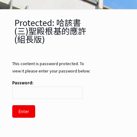
Protected: 哈該書
(三)聖殿根基的應許
(組長版)
This content is password protected. To
view it please enter your password below:
Password: