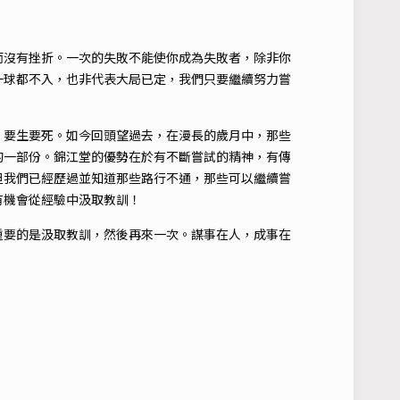
而沒有挫折。一次的失敗不能使你成為失敗者，除非你
一球都不入，也非代表大局已定，我們只要繼續努力嘗
，要生要死。如今回頭望過去，在漫長的歲月中，那些
的一部份。錦江堂的優勢在於有不斷嘗試的精神，有傳
但我們已經歷過並知道那些路行不通，那些可以繼續嘗
有機會從經驗中汲取教訓！
重要的是汲取教訓，然後再來一次。謀事在人，成事在