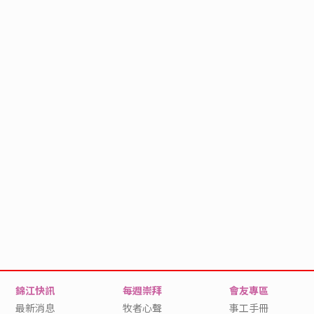
錦江快訊
每週崇拜
會友專區
最新消息
牧者心聲
事工手冊