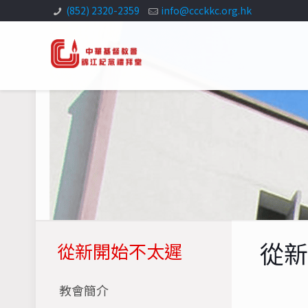
(852) 2320-2359
info@ccckkc.org.hk
從
從新開始不太遲
教會簡介