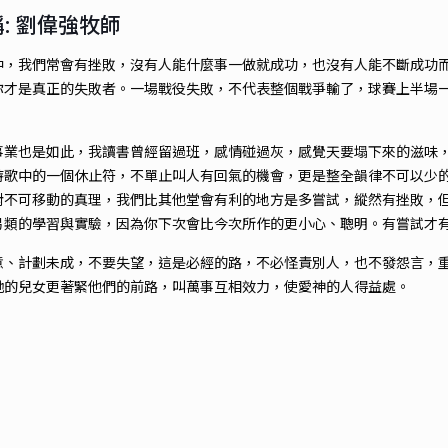
: 劉偉強牧師
中，我們常會有挫敗，沒有人能什麼事一做就成功，也沒有人能不斷成功
你才是真正的失敗者。一場戰役失敗，不代表整個戰爭輸了，球賽上半場
事業也是如此，我讀書曾經留過班，感情碰過灰，感覺天要塌下來的滋味
詩歌中的一個休止符，不單止叫人有回氣的機會，更是整全韻律不可以少
對不可移動的真理，我們比其他堂會有利的地方是多嘗試，縱然有挫敗，
另類的學習與實驗，因為你下次會比今次所作的更小心、聰明。有嘗試才
意、計劃未成，不要失望，這是必經的路，不必怪責別人，也不發怨言，
祂的兒女更著緊他們的前路，叫萬事互相效力，使愛神的人得益處。