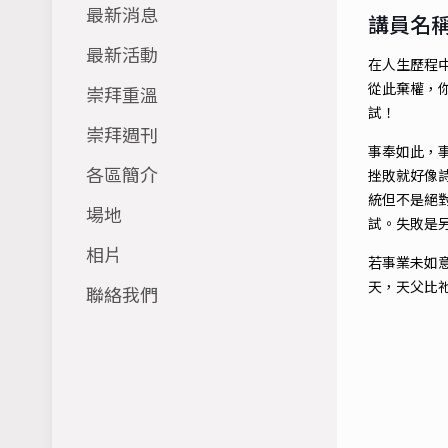
最新消息
講員名稱
最新活動
在人生歷程
從此棄權，
崇拜重溫
試！
崇拜週刊
事奉如此，
各區簡介
挫敗就好像
統但不是絕
場地
試。失敗是
相片
若事業未如
天，天父比
聯絡我們