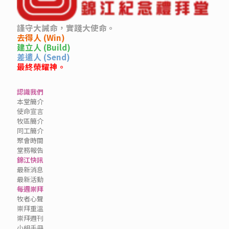
謹守大誡命，實踐大使命。
去得人 (Win)
建立人 (Build)
差遣人 (Send)
最終榮耀神。
認識我們
本堂簡介
使命宣言
牧區簡介
同工簡介
聚會時間
堂務報告
錦江快訊
最新消息
最新活動
每週崇拜
牧者心聲
崇拜重溫
崇拜週刊
小組手冊