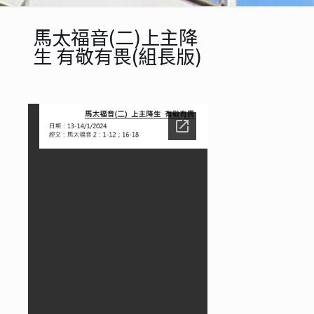
馬太福音(二)上主降
生 有敬有畏(組長版)