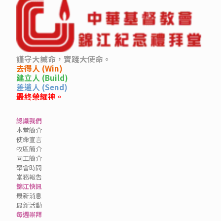
謹守大誡命，實踐大使命。
去得人 (Win)
建立人 (Build)
差遣人 (Send)
最終榮耀神。
認識我們
本堂簡介
使命宣言
牧區簡介
同工簡介
聚會時間
堂務報告
錦江快訊
最新消息
最新活動
每週崇拜