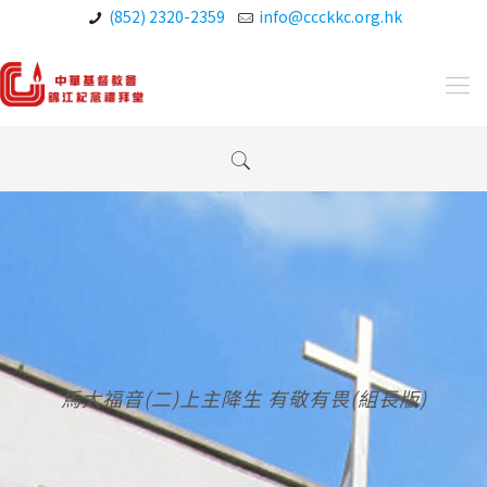
(852) 2320-2359
info@ccckkc.org.hk
馬太福音(二)上主降生 有敬有畏(組長版)