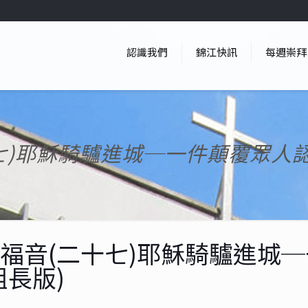
認識我們
錦江快訊
每週崇拜
七)耶穌騎驢進城─一件顛覆眾人認
福音(二十七)耶穌騎驢進城
組長版)