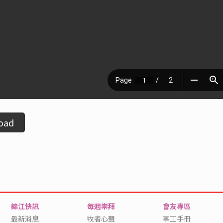
oad
錦江快訊
每週崇拜
會友專區
最新消息
牧者心聲
事工手冊