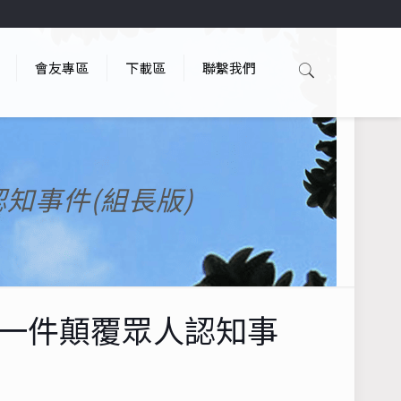
會友專區
下載區
聯繫我們
知事件(組長版)
─一件顛覆眾人認知事