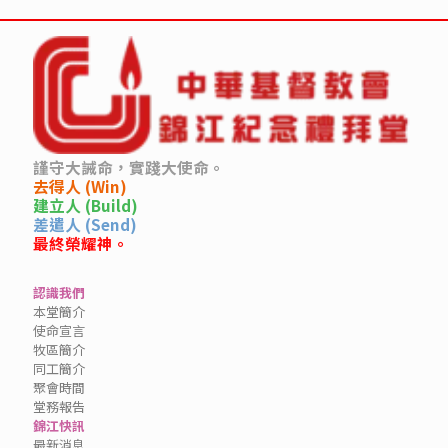
謹守大誡命，實踐大使命。
去得人 (Win)
建立人 (Build)
差遣人 (Send)
最終榮耀神。
認識我們
本堂簡介
使命宣言
牧區簡介
同工簡介
聚會時間
堂務報告
錦江快訊
最新消息