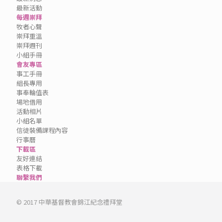
最新活動
每週崇拜
牧者心聲
崇拜重溫
崇拜週刊
小組手冊
會友專區
事工手冊
組長專用
事奉輪值表
場地借用
活動相片
小組名單
信徒裝備課程內容
行事曆
下載區
友好連結
表格下載
聯繫我們
© 2017 中華基督教會錦江紀念禮拜堂