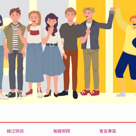
錦江快訊
每週崇拜
會友專區