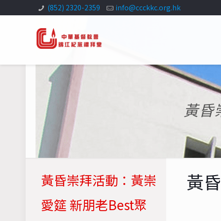
(852) 2320-2359
info@ccckkc.org.hk
黃昏
黃昏
黃昏崇拜活動：黃崇
愛筵 新朋老Best聚