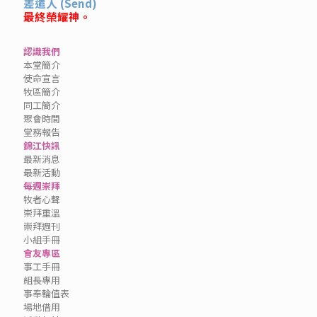
差遣人 (Send)
最終榮耀神。
認識我們
本堂簡介
使命宣言
牧區簡介
同工簡介
聚會時間
堂務報告
錦江快訊
最新消息
最新活動
每週崇拜
牧者心聲
崇拜重溫
崇拜週刊
小組手冊
會友專區
事工手冊
組長專用
事奉輪值表
場地借用