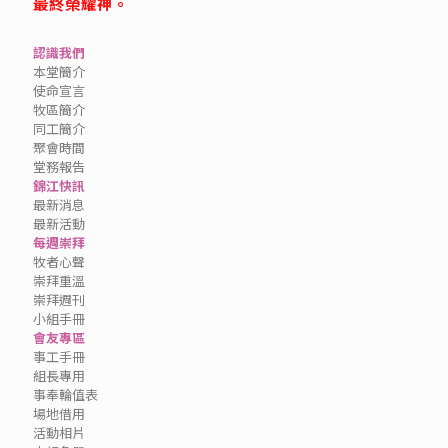
最終榮耀神。
認識我們
本堂簡介
使命宣言
牧區簡介
同工簡介
聚會時間
堂務報告
錦江快訊
最新消息
最新活動
每週崇拜
牧者心聲
崇拜重溫
崇拜週刊
小組手冊
會友專區
事工手冊
組長專用
事奉輪值表
場地借用
活動相片