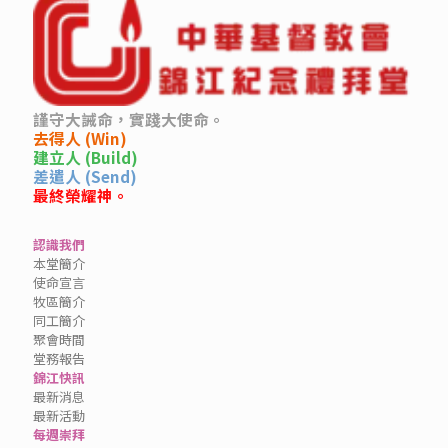
謹守大誡命，實踐大使命。
去得人 (Win)
建立人 (Build)
差遣人 (Send)
最終榮耀神。
認識我們
本堂簡介
使命宣言
牧區簡介
同工簡介
聚會時間
堂務報告
錦江快訊
最新消息
最新活動
每週崇拜