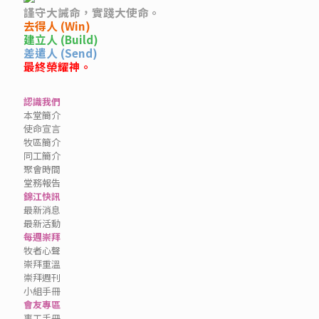
謹守大誡命，實踐大使命。
去得人 (Win)
建立人 (Build)
差遣人 (Send)
最終榮耀神。
認識我們
本堂簡介
使命宣言
牧區簡介
同工簡介
聚會時間
堂務報告
錦江快訊
最新消息
最新活動
每週崇拜
牧者心聲
崇拜重溫
崇拜週刊
小組手冊
會友專區
事工手冊