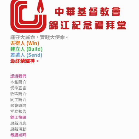
謹守大誡命，實踐大使命。
去得人 (Win)
建立人 (Build)
差遣人 (Send)
最終榮耀神。
認識我們
本堂簡介
使命宣言
牧區簡介
同工簡介
聚會時間
堂務報告
錦江快訊
最新消息
最新活動
每週崇拜