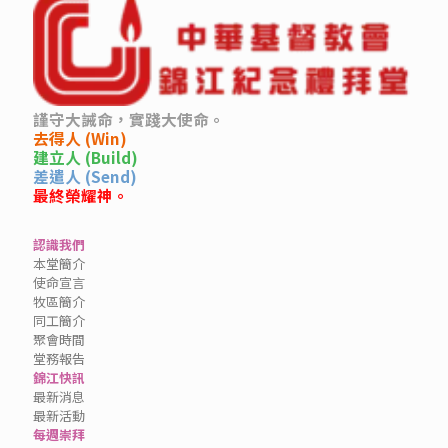
謹守大誡命，實踐大使命。
去得人 (Win)
建立人 (Build)
差遣人 (Send)
最終榮耀神。
認識我們
本堂簡介
使命宣言
牧區簡介
同工簡介
聚會時間
堂務報告
錦江快訊
最新消息
最新活動
每週崇拜