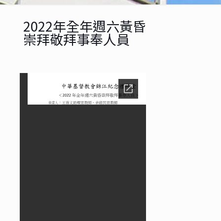
2022年全年週六黃昏
崇拜敬拜事奉人員