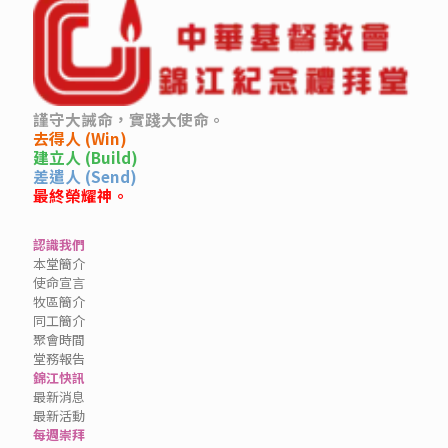
謹守大誡命，實踐大使命。
去得人 (Win)
建立人 (Build)
差遣人 (Send)
最終榮耀神。
認識我們
本堂簡介
使命宣言
牧區簡介
同工簡介
聚會時間
堂務報告
錦江快訊
最新消息
最新活動
每週崇拜