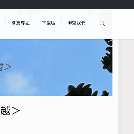
會友專區
下載區
聯繫我們
越＞
逾越＞