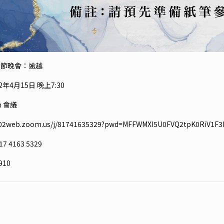
苦節晚會：逾越
2年4月15日 晚上7:30
m 會議
us02web.zoom.us/j/81741635329?pwd=MFFWMXI5U0FVQ2tpK0RiV1F
7 4163 5329
910