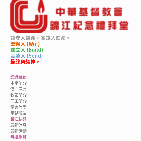
謹守大誡命，實踐大使命。
去得人 (Win)
建立人 (Build)
差遣人 (Send)
最終榮耀神。
認識我們
本堂簡介
使命宣言
牧區簡介
同工簡介
聚會時間
堂務報告
錦江快訊
最新消息
最新活動
每週崇拜