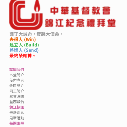
謹守大誡命，實踐大使命。
去得人 (Win)
建立人 (Build)
差遣人 (Send)
最終榮耀神。
認識我們
本堂簡介
使命宣言
牧區簡介
同工簡介
聚會時間
堂務報告
錦江快訊
最新消息
最新活動
每週崇拜