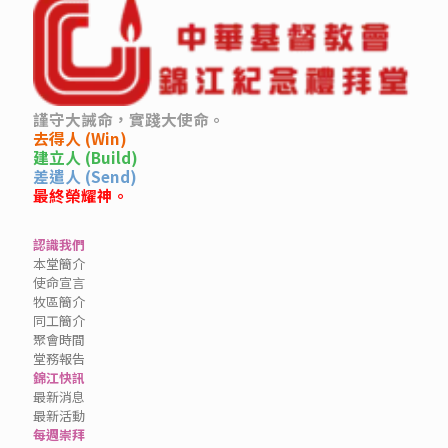
謹守大誡命，實踐大使命。
去得人 (Win)
建立人 (Build)
差遣人 (Send)
最終榮耀神。
認識我們
本堂簡介
使命宣言
牧區簡介
同工簡介
聚會時間
堂務報告
錦江快訊
最新消息
最新活動
每週崇拜