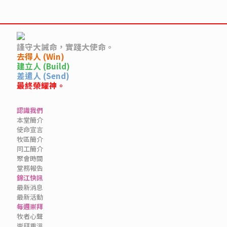
謹守大誡命，實踐大使命。
去得人 (Win)
建立人 (Build)
差遣人 (Send)
最終榮耀神。
認識我們
本堂簡介
使命宣言
牧區簡介
同工簡介
聚會時間
堂務報告
錦江快訊
最新消息
最新活動
每週崇拜
牧者心聲
崇拜重溫