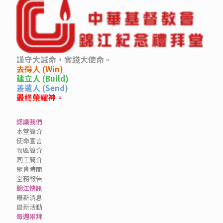
謹守大誡命，實踐大使命。
去得人 (Win)
建立人 (Build)
差遣人 (Send)
最終榮耀神。
認識我們
本堂簡介
使命宣言
牧區簡介
同工簡介
聚會時間
堂務報告
錦江快訊
最新消息
最新活動
每週崇拜