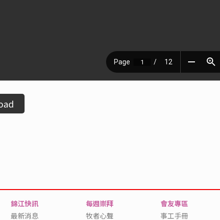
oad
錦江快訊
每週崇拜
會友專區
最新消息
牧者心聲
事工手冊