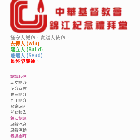
謹守大誡命，實踐大使命。
去得人 (Win)
建立人 (Build)
差遣人 (Send)
最終榮耀神。
認識我們
本堂簡介
使命宣言
牧區簡介
同工簡介
聚會時間
堂務報告
錦江快訊
最新消息
最新活動
每週崇拜