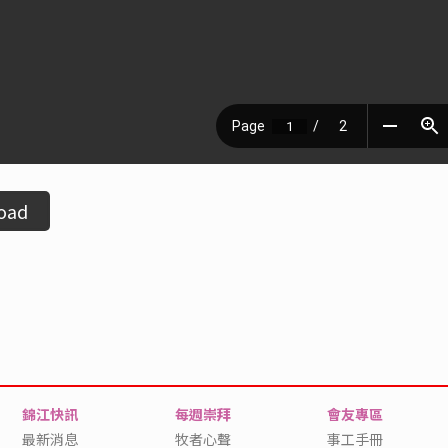
oad
錦江快訊
每週崇拜
會友專區
最新消息
牧者心聲
事工手冊