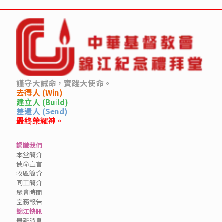
謹守大誡命，實踐大使命。
去得人 (Win)
建立人 (Build)
差遣人 (Send)
最終榮耀神。
認識我們
本堂簡介
使命宣言
牧區簡介
同工簡介
聚會時間
堂務報告
錦江快訊
最新消息