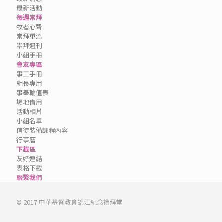
最新活動
每週崇拜
牧者心聲
崇拜重溫
崇拜週刊
小組手冊
會友專區
事工手冊
組長專用
事奉輪值表
場地借用
活動相片
小組名單
信徒裝備課程內容
行事曆
下載區
友好連結
表格下載
聯繫我們
© 2017 中華基督教會錦江紀念禮拜堂