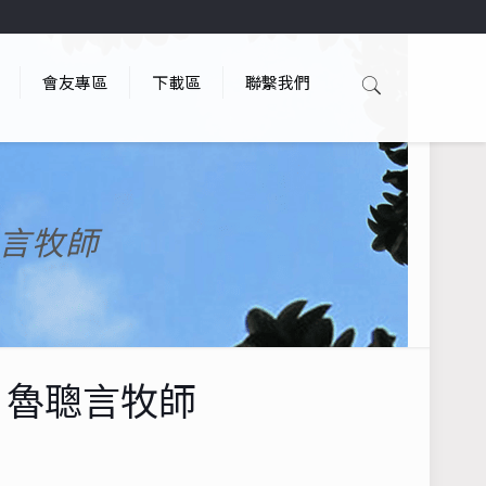
會友專區
下載區
聯繫我們
聰言牧師
）~ 魯聰言牧師