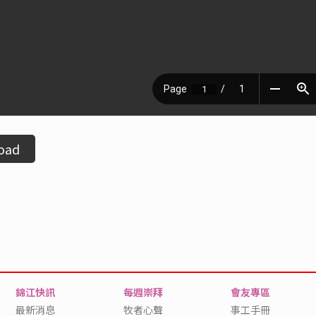
oad
錦江快訊
每週崇拜
會友專區
最新消息
牧者心聲
事工手冊