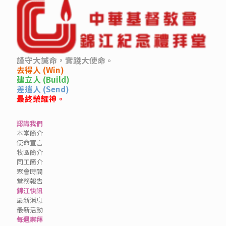
謹守大誡命，實踐大使命。
去得人 (Win)
建立人 (Build)
差遣人 (Send)
最終榮耀神。
認識我們
本堂簡介
使命宣言
牧區簡介
同工簡介
聚會時間
堂務報告
錦江快訊
最新消息
最新活動
每週崇拜