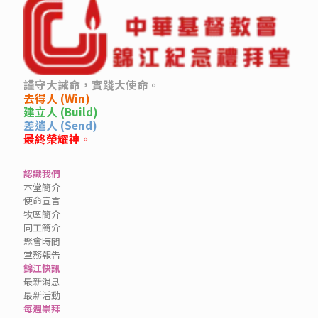
謹守大誡命，實踐大使命。
去得人 (Win)
建立人 (Build)
差遣人 (Send)
最終榮耀神。
認識我們
本堂簡介
使命宣言
牧區簡介
同工簡介
聚會時間
堂務報告
錦江快訊
最新消息
最新活動
每週崇拜