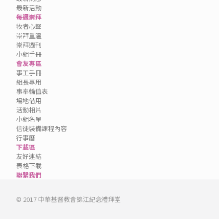
最新活動
每週崇拜
牧者心聲
崇拜重溫
崇拜週刊
小組手冊
會友專區
事工手冊
組長專用
事奉輪值表
場地借用
活動相片
小組名單
信徒裝備課程內容
行事曆
下載區
友好連結
表格下載
聯繫我們
© 2017 中華基督教會錦江紀念禮拜堂