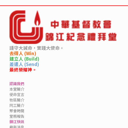
謹守大誡命，實踐大使命。
去得人 (Win)
建立人 (Build)
差遣人 (Send)
最終榮耀神。
認識我們
本堂簡介
使命宣言
牧區簡介
同工簡介
聚會時間
堂務報告
錦江快訊
最新消息