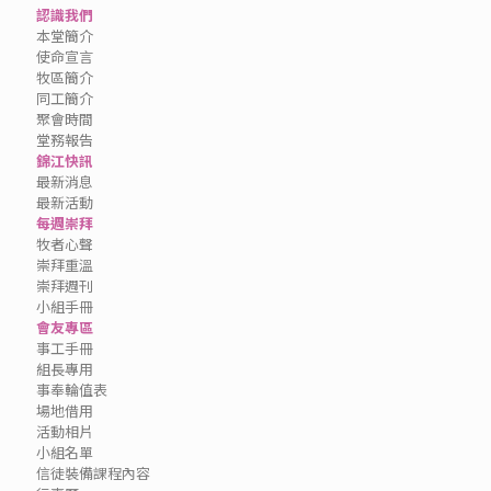
認識我們
本堂簡介
使命宣言
牧區簡介
同工簡介
聚會時間
堂務報告
錦江快訊
最新消息
最新活動
每週崇拜
牧者心聲
崇拜重溫
崇拜週刊
小組手冊
會友專區
事工手冊
組長專用
事奉輪值表
場地借用
活動相片
小組名單
信徒裝備課程內容