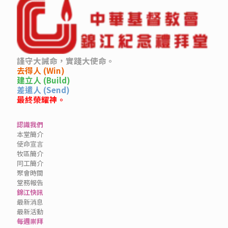
謹守大誡命，實踐大使命。
去得人 (Win)
建立人 (Build)
差遣人 (Send)
最終榮耀神。
認識我們
本堂簡介
使命宣言
牧區簡介
同工簡介
聚會時間
堂務報告
錦江快訊
最新消息
最新活動
每週崇拜