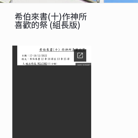
希伯來書(十)作神所
喜歡的祭 (組長版)