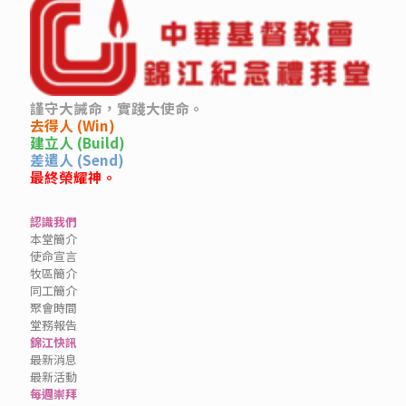
謹守大誡命，實踐大使命。
去得人 (Win)
建立人 (Build)
差遣人 (Send)
最終榮耀神。
認識我們
本堂簡介
使命宣言
牧區簡介
同工簡介
聚會時間
堂務報告
錦江快訊
最新消息
最新活動
每週崇拜