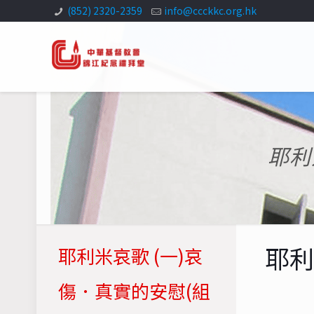
(852) 2320-2359
info@ccckkc.org.hk
耶利
耶利
耶利米哀歌 (一)哀
傷．真實的安慰(組