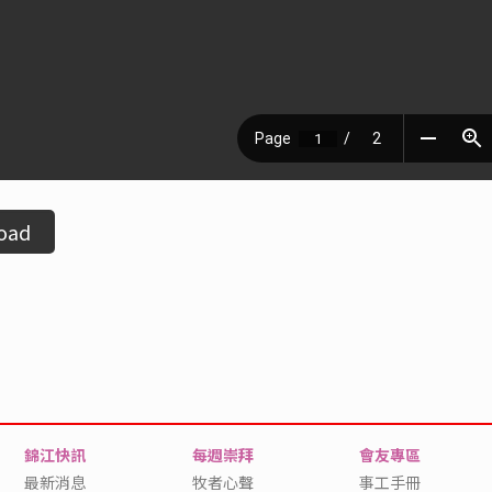
oad
錦江快訊
每週崇拜
會友專區
最新消息
牧者心聲
事工手冊