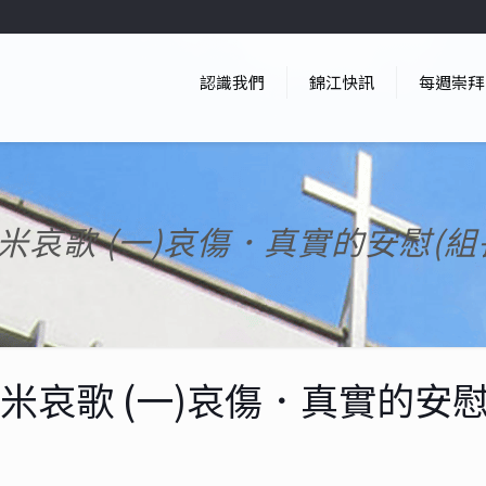
認識我們
錦江快訊
每週崇拜
米哀歌 (一)哀傷．真實的安慰(組
米哀歌 (一)哀傷．真實的安慰