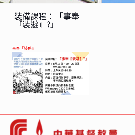
裝備課程：「事奉
『裝避』?」
事奉『裝避』