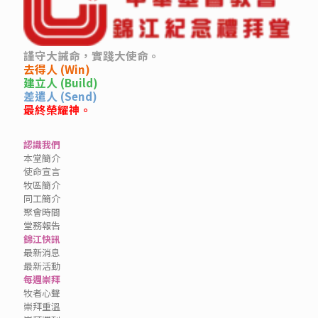
謹守大誡命，實踐大使命。
去得人 (Win)
建立人 (Build)
差遣人 (Send)
最終榮耀神。
認識我們
本堂簡介
使命宣言
牧區簡介
同工簡介
聚會時間
堂務報告
錦江快訊
最新消息
最新活動
每週崇拜
牧者心聲
崇拜重溫