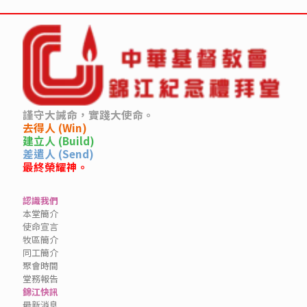
謹守大誡命，實踐大使命。
去得人 (Win)
建立人 (Build)
差遣人 (Send)
最終榮耀神。
認識我們
本堂簡介
使命宣言
牧區簡介
同工簡介
聚會時間
堂務報告
錦江快訊
最新消息