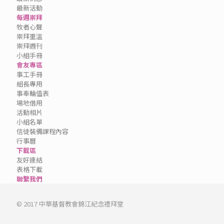
最新活動
每週崇拜
牧者心聲
崇拜重溫
崇拜週刊
小組手冊
會友專區
事工手冊
組長專用
事奉輪值表
場地借用
活動相片
小組名單
信徒裝備課程內容
行事曆
下載區
友好連結
表格下載
聯繫我們
© 2017 中華基督教會錦江紀念禮拜堂