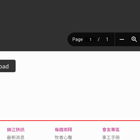
oad
錦江快訊
每週崇拜
會友專區
最新消息
牧者心聲
事工手冊