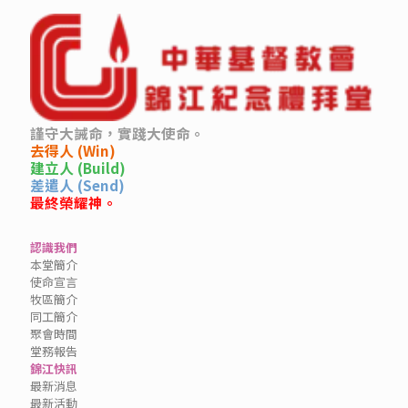
謹守大誡命，實踐大使命。
去得人 (Win)
建立人 (Build)
差遣人 (Send)
最終榮耀神。
認識我們
本堂簡介
使命宣言
牧區簡介
同工簡介
聚會時間
堂務報告
錦江快訊
最新消息
最新活動