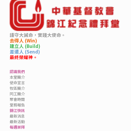
謹守大誡命，實踐大使命。
去得人 (Win)
建立人 (Build)
差遣人 (Send)
最終榮耀神。
認識我們
本堂簡介
使命宣言
牧區簡介
同工簡介
聚會時間
堂務報告
錦江快訊
最新消息
最新活動
每週崇拜