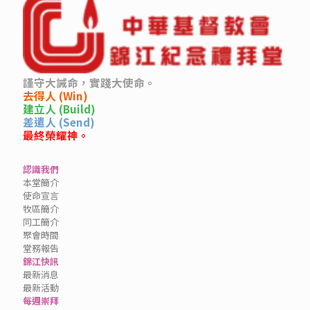
謹守大誡命，實踐大使命。
去得人 (Win)
建立人 (Build)
差遣人 (Send)
最終榮耀神。
認識我們
本堂簡介
使命宣言
牧區簡介
同工簡介
聚會時間
堂務報告
錦江快訊
最新消息
最新活動
每週崇拜