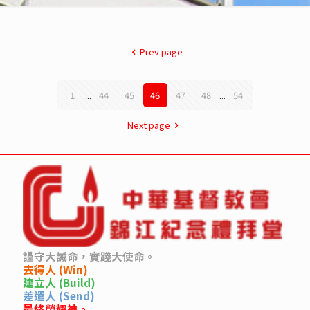
Prev page
1
...
44
45
46
47
48
...
54
Next page
謹守大誡命，實踐大使命。
去得人 (Win)
建立人 (Build)
差遣人 (Send)
最終榮耀神。