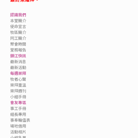
認識我們
本堂簡介
使命宣言
牧區簡介
同工簡介
聚會時間
堂務報告
錦江快訊
最新消息
最新活動
每週崇拜
牧者心聲
崇拜重溫
崇拜週刊
小組手冊
會友專區
事工手冊
組長專用
事奉輪值表
場地借用
活動相片
小組名單