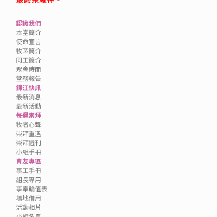
認識我們
本堂簡介
使命宣言
牧區簡介
同工簡介
聚會時間
堂務報告
錦江快訊
最新消息
最新活動
每週崇拜
牧者心聲
崇拜重溫
崇拜週刊
小組手冊
會友專區
事工手冊
組長專用
事奉輪值表
場地借用
活動相片
小組名單