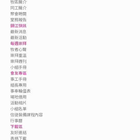
牧區簡介
同工簡介
聚會時間
堂務報告
錦江快訊
最新消息
最新活動
每週崇拜
牧者心聲
崇拜重溫
崇拜週刊
小組手冊
會友專區
事工手冊
組長專用
事奉輪值表
場地借用
活動相片
小組名單
信徒裝備課程內容
行事曆
下載區
友好連結
表格下載