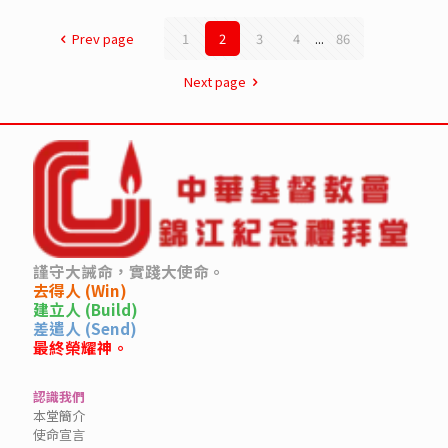
Prev page
1
2
3
4
...
86
Next page
謹守大誡命，實踐大使命。
去得人 (Win)
建立人 (Build)
差遣人 (Send)
最終榮耀神。
認識我們
本堂簡介
使命宣言