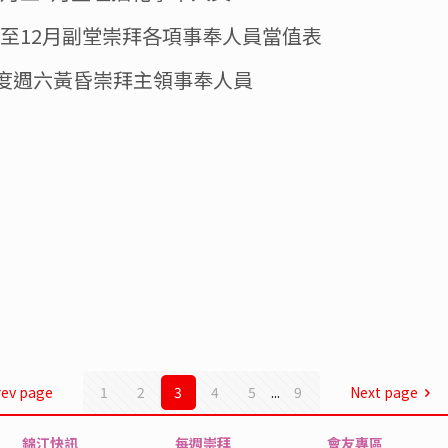
年7至12月副堂崇拜各項事奉人員當值表
 年度週六黃昏崇拜主領事奉人員
rev page
1
2
3
4
5
...
9
Next page
錦江快訊
每週崇拜
會友專區