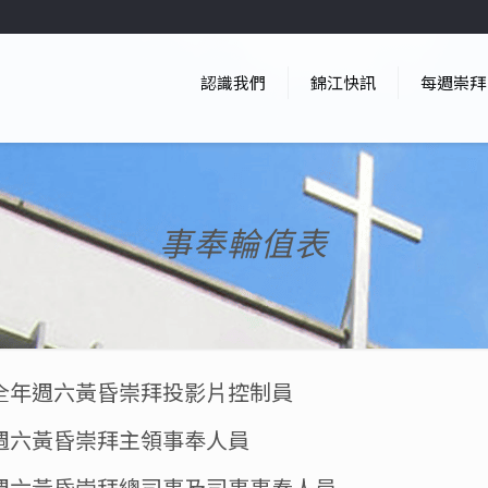
認識我們
錦江快訊
每週崇拜
事奉輪值表
年全年週六黃昏崇拜投影片控制員
年週六黃昏崇拜主領事奉人員
年週六黃昏崇拜總司事及司事事奉人員