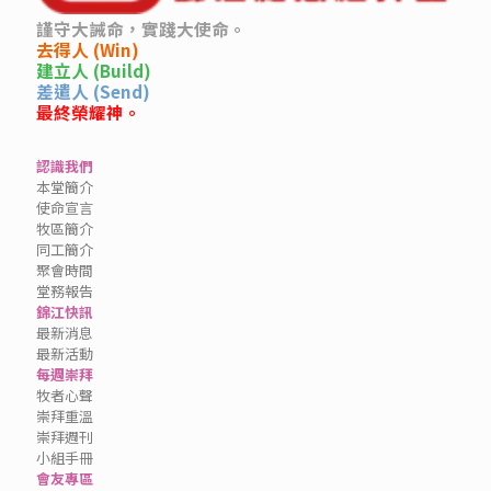
謹守大誡命，實踐大使命。
去得人 (Win)
建立人 (Build)
差遣人 (Send)
最終榮耀神。
認識我們
本堂簡介
使命宣言
牧區簡介
同工簡介
聚會時間
堂務報告
錦江快訊
最新消息
最新活動
每週崇拜
牧者心聲
崇拜重溫
崇拜週刊
小組手冊
會友專區