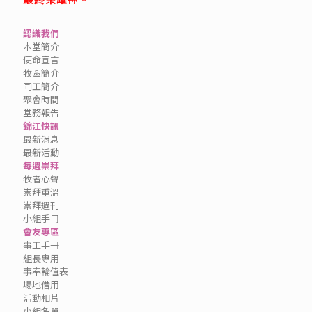
認識我們
本堂簡介
使命宣言
牧區簡介
同工簡介
聚會時間
堂務報告
錦江快訊
最新消息
最新活動
每週崇拜
牧者心聲
崇拜重溫
崇拜週刊
小組手冊
會友專區
事工手冊
組長專用
事奉輪值表
場地借用
活動相片
小組名單