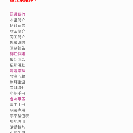
認識我們
本堂簡介
使命宣言
牧區簡介
同工簡介
聚會時間
堂務報告
錦江快訊
最新消息
最新活動
每週崇拜
牧者心聲
崇拜重溫
崇拜週刊
小組手冊
會友專區
事工手冊
組長專用
事奉輪值表
場地借用
活動相片
小組名單